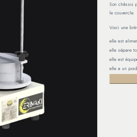
Son châssis pe
le couvercle.
Voici une brè
elle est ali
elle sépare t
elle est équi
elle a un poi